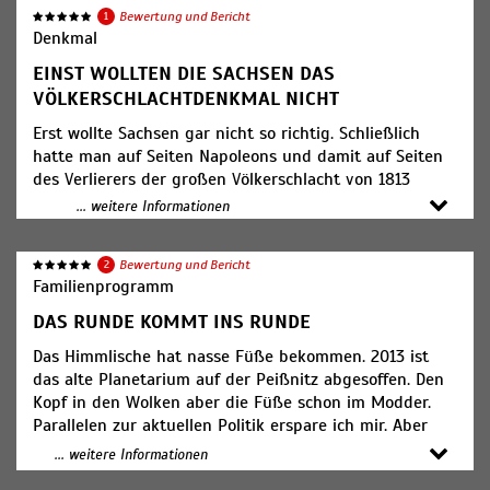
1
Bewertung und Bericht
Denkmal
EINST WOLLTEN DIE SACHSEN DAS
VÖLKERSCHLACHTDENKMAL NICHT
Erst wollte Sachsen gar nicht so richtig. Schließlich
hatte man auf Seiten Napoleons und damit auf Seiten
des Verlierers der großen Völkerschlacht von 1813
gekämpft. Aber die Zeit heilt alle Wunden. Nach 100-
... weitere Informationen
jähriger Trotzphase konnten auch die Sachsen nicht
umhin, die herausragende historische Bedeutung
2
Bewertung und Bericht
anzuerkennen. Dafür wurde dann aber nicht gekleckert
Familienprogramm
sondern geklotzt. Das Völkerschlachtdenkmal ist mit
seinem 91 Metern das höchste Denkmal Europas.
DAS RUNDE KOMMT INS RUNDE
Herausragend im doppelten Sinne. Und weil man nur
Das Himmlische hat nasse Füße bekommen. 2013 ist
von oben so schön den Überblick waren kann, ist die
das alte Planetarium auf der Peißnitz abgesoffen. Den
Sicht auf Leipzig und das weite Umland bis zum
Kopf in den Wolken aber die Füße schon im Modder.
Petersberg bei Halle auch so aufschlussreich. In Leipzig
Parallelen zur aktuellen Politik erspare ich mir. Aber
wird gebaut auf Teufel komm raus. Die Stadt wächst
Spaß beiseite, die Wege des Herrn sind doch
und gedeiht als ob der Aufbau Ost gerade erst
... weitere Informationen
unergründlich. Ohne die Flut des Saale-Hochwassers
begonnen hätte. Leipzig ist in vielerlei Hinsicht die