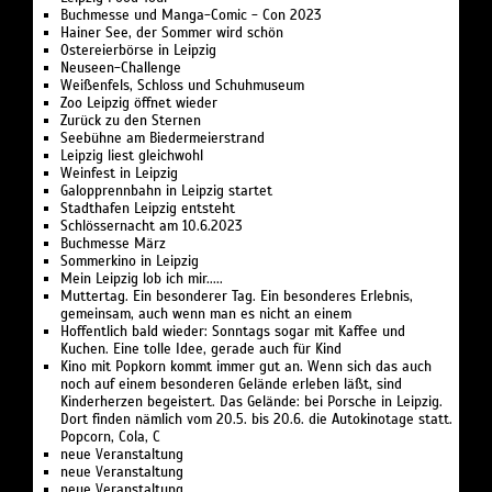
Buchmesse und Manga-Comic - Con 2023
Hainer See, der Sommer wird schön
Ostereierbörse in Leipzig
Neuseen-Challenge
Weißenfels, Schloss und Schuhmuseum
Zoo Leipzig öffnet wieder
Zurück zu den Sternen
Seebühne am Biedermeierstrand
Leipzig liest gleichwohl
Weinfest in Leipzig
Galopprennbahn in Leipzig startet
Stadthafen Leipzig entsteht
Schlössernacht am 10.6.2023
Buchmesse März
Sommerkino in Leipzig
Mein Leipzig lob ich mir.....
Muttertag. Ein besonderer Tag. Ein besonderes Erlebnis,
gemeinsam, auch wenn man es nicht an einem
Hoffentlich bald wieder: Sonntags sogar mit Kaffee und
Kuchen. Eine tolle Idee, gerade auch für Kind
Kino mit Popkorn kommt immer gut an. Wenn sich das auch
noch auf einem besonderen Gelände erleben läßt, sind
Kinderherzen begeistert. Das Gelände: bei Porsche in Leipzig.
Dort finden nämlich vom 20.5. bis 20.6. die Autokinotage statt.
Popcorn, Cola, C
neue Veranstaltung
neue Veranstaltung
neue Veranstaltung