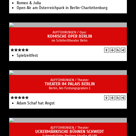
Romeo & Julia
Open Air am Österreichpark in Berlin-Charlottenburg
AUFFÜHRUNGEN /
Oper
KOMISCHE OPER BERLIN
im Schillerttheater Belin
Spielzeit­fest
AUFFÜHRUNGEN /
Theater
THEATER IM PALAIS BERLIN
Berlin, Am Festungsgraben 1
Adam Schaf hat Angst
AUFFÜHRUNGEN /
Theater
UCKERMÄRKISCHE BÜHNEN SCHWEDT
Schwedt/Oder, Berliner Straße 46/48