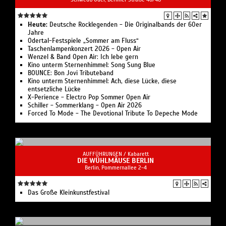
Heute:
Deutsche Rocklegenden - Die Originalbands der 60er
Jahre
Odertal-Festspiele „Sommer am Fluss“
Taschenlampenkonzert 2026 - Open Air
Wenzel & Band Open Air: Ich lebe gern
Kino unterm Sternenhimmel: Song Sung Blue
BOUNCE: Bon Jovi Tributeband
Kino unterm Sternenhimmel: Ach, diese Lücke, diese
entsetzliche Lücke
X-Perience - Electro Pop Sommer Open Air
Schiller - Sommerklang - Open Air 2026
Forced To Mode - The Devotional Tribute To Depeche Mode
AUFFÜHRUNGEN /
Kabarett
DIE WÜHLMÄUSE BERLIN
Berlin, Pommernallee 2-4
Das Große Kleinkunstfestival