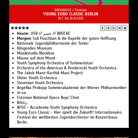
EREIGNISSE /
Festival
YOUNG EURO CLASSIC BERLIN
31.7. bis 16.8.2026
Heute:
JISR // جسر // BRÜCKE
Morgen:
Suli Pusch­ban & die Ka­pelle der gu­ten Hoff­nung
Nationale Jugend­philharmonie der Türkei
Klingendes Museum
Musikstudio Blockbox
Mäuse auf dem Mond
Youth Symphony Orchestra of Turk­menistan
Or­ches­tra of the Ameri­cas & Pen­de­recki Youth Orchestra
The Jakob Manz-Karthik Mani Project
Ulster Youth Or­chestra
Slo­ve­ni­an Youth Orchestra
Angelika Pro­kopp Som­mer­akademie der Wiener Philharmoniker
ni-va
Estonian National Opera Boys' Choir
&ñịoن
AYSO – Accademia Youth Symphony Orchestra
Young Euro Classic - Hier spielt die Zukunft! Internationales
Festival der weltbesten Jugendorchester im Konzerthaus
Berlin.