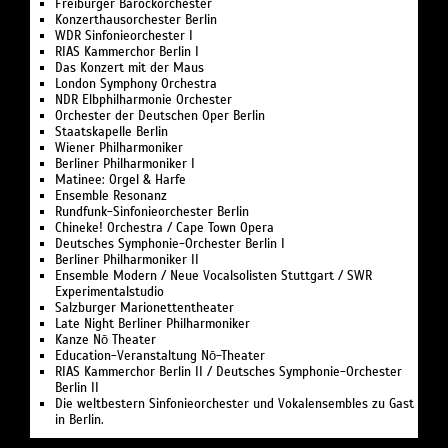
Freiburger Barockorchester
Konzerthausorchester Berlin
WDR Sinfonieorchester I
RIAS Kammerchor Berlin I
Das Konzert mit der Maus
London Symphony Orchestra
NDR Elbphilharmonie Orchester
Orchester der Deutschen Oper Berlin
Staatskapelle Berlin
Wiener Philharmoniker
Berliner Philharmoniker I
Matinee: Orgel & Harfe
Ensemble Resonanz
Rundfunk-Sinfonieorchester Berlin
Chineke! Orchestra / Cape Town Opera
Deutsches Symphonie-Orchester Berlin I
Berliner Philharmoniker II
Ensemble Modern / Neue Vocalsolisten Stuttgart / SWR
Experimentalstudio
Salzburger Marionettentheater
Late Night Berliner Philharmoniker
Kanze Nō Theater
Education-Veranstaltung Nō-Theater
RIAS Kammerchor Berlin II / Deutsches Symphonie-Orchester
Berlin II
Die weltbestern Sinfonieorchester und Vokalensembles zu Gast
in Berlin.