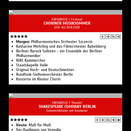
EREIGNISSE /
Festival
CHORINER MUSIKSOMMER
20.6. bis 30.8.2026
Morgen:
Philharmonisches Orchester Szczecin
Katharine Mehrling und das Filmorchester Babelsberg
Berliner Barock Solisten - ein Ensemble der Berliner
Philharmoniker
RIAS Kammerchor
Staatskapelle Halle
Original Hoch- und Deutschmeister
Rundfunk-Sinfonieorchester Berlin
Konzerte im Kloster Chorin
EREIGNISSE /
Theater
SHAKESPEARE COMPANY BERLIN
Sommertheater am Insulaner
Heute:
Maß für Maß
Der Kaufmann von Venedig