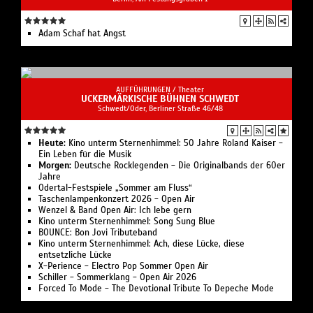
Adam Schaf hat Angst
AUFFÜHRUNGEN /
Theater
UCKERMÄRKISCHE BÜHNEN SCHWEDT
Schwedt/Oder, Berliner Straße 46/48
Heute:
Kino unterm Sternenhimmel: 50 Jahre Roland Kaiser -
Ein Leben für die Musik
Morgen:
Deutsche Rocklegenden - Die Originalbands der 60er
Jahre
Odertal-Festspiele „Sommer am Fluss“
Taschenlampenkonzert 2026 - Open Air
Wenzel & Band Open Air: Ich lebe gern
Kino unterm Sternenhimmel: Song Sung Blue
BOUNCE: Bon Jovi Tributeband
Kino unterm Sternenhimmel: Ach, diese Lücke, diese
entsetzliche Lücke
X-Perience - Electro Pop Sommer Open Air
Schiller - Sommerklang - Open Air 2026
Forced To Mode - The Devotional Tribute To Depeche Mode