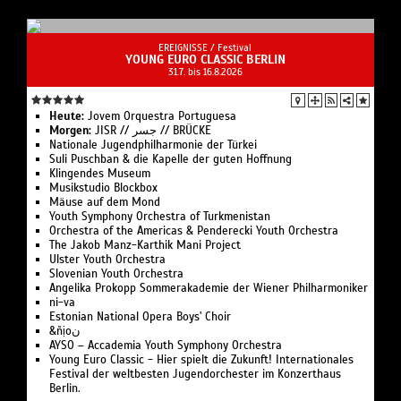
EREIGNISSE /
Festival
YOUNG EURO CLASSIC BERLIN
31.7. bis 16.8.2026
Heute:
Jovem Orques­tra Portuguesa
Morgen:
JISR // جسر // BRÜCKE
Nationale Jugend­philharmonie der Türkei
Suli Pusch­ban & die Ka­pelle der gu­ten Hoff­nung
Klingendes Museum
Musikstudio Blockbox
Mäuse auf dem Mond
Youth Symphony Orchestra of Turk­menistan
Or­ches­tra of the Ameri­cas & Pen­de­recki Youth Orchestra
The Jakob Manz-Karthik Mani Project
Ulster Youth Or­chestra
Slo­ve­ni­an Youth Orchestra
Angelika Pro­kopp Som­mer­akademie der Wiener Philharmoniker
ni-va
Estonian National Opera Boys' Choir
&ñịoن
AYSO – Accademia Youth Symphony Orchestra
Young Euro Classic - Hier spielt die Zukunft! Internationales
Festival der weltbesten Jugendorchester im Konzerthaus
Berlin.