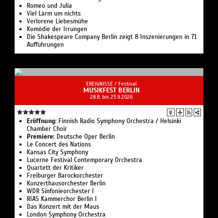
Romeo und Julia
Viel Lärm um nichts
Verlorene Liebesmühe
Komödie der Irrungen
Die Shakespeare Company Berlin zeigt 8 Inszenierungen in 71
Aufführungen
EREIGNISSE /
Festival
MUSIKFEST BERLIN
28.8. bis 23.9.2026
Eröffnung:
Finnish Radio Symphony Orchestra / Helsinki
Chamber Choir
Premiere:
Deutsche Oper Berlin
Le Concert des Nations
Kansas City Symphony
Lucerne Festival Contemporary Orchestra
Quartett der Kritiker
Freiburger Barockorchester
Konzerthausorchester Berlin
WDR Sinfonieorchester I
RIAS Kammerchor Berlin I
Das Konzert mit der Maus
London Symphony Orchestra