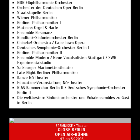
NDR Elbphilharmonie Orchester
Orchester der Deutschen Oper Berlin
Staatskapelle Berlin
Wiener Philharmoniker
Berliner Philharmoniker I
Matinee: Orgel & Harfe
Ensemble Resonanz
Rundfunk-Sinfonieorchester Berlin
Chineke! Orchestra / Cape Town Opera
Deutsches Symphonie-Orchester Berlin I
Berliner Philharmoniker II
Ensemble Modern / Neue Vocalsolisten Stuttgart / SWR
Experimentalstudio
Salzburger Marionettentheater
Late Night Berliner Philharmoniker
Kanze Nō Theater
Education-Veranstaltung Nō-Theater
RIAS Kammerchor Berlin II / Deutsches Symphonie-Orchester
Berlin II
Die weltbestern Sinfonieorchester und Vokalensembles zu Gast
in Berlin.
EREIGNISSE /
Theater
GLOBE BERLIN
OPEN AIR-BÜHNE
4.7. bis 5.9.2026