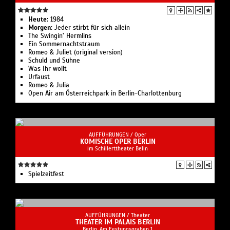
Heute:
1984
Morgen:
Jeder stirbt für sich allein
The Swingin’ Hermlins
Ein Sommernachtstraum
Romeo & Juliet (original version)
Schuld und Sühne
Was Ihr wollt
Urfaust
Romeo & Julia
Open Air am Österreichpark in Berlin-Charlottenburg
AUFFÜHRUNGEN /
Oper
KOMISCHE OPER BERLIN
im Schillerttheater Belin
Spielzeit­fest
AUFFÜHRUNGEN /
Theater
THEATER IM PALAIS BERLIN
Berlin, Am Festungsgraben 1