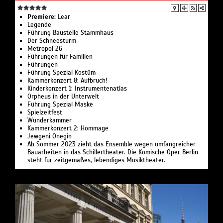
Premiere:
Lear
Legende
Führung Bau­stelle Stamm­haus
Der Schnee­sturm
Metropol 26
Führungen für Familien
Führungen
Führung Spezial Kostüm
Kammerkonzert 8: Aufbruch!
Kinderkonzert 1: Instru­men­ten­atlas
Or­pheus in der Un­ter­welt
Führung Spezial Maske
Spielzeit­fest
Wunder­kammer
Kammerkonzert 2: Hommage
Jewgeni Onegin
Ab Sommer 2023 zieht das Ensemble wegen umfangreicher
Bauarbeiten in das Schillertheater. Die Komische Oper Berlin
steht für zeitgemäßes, lebendiges Musiktheater.