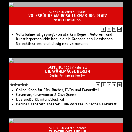
AUFFÜHRUNGEN /
Theater
VOLKSBÜHNE AM ROSA-LUXEMBURG-PLATZ
Berlin, Linienstr. 227
Volksbühne ist geprägt von starken Regie-, Autoren- und
Künstlerpersönlichkeiten, die die Grenzen des klassischen
Sprechtheaters unablässig neu vermessen
AUFFÜHRUNGEN /
Kabarett
DIE WÜHLMÄUSE BERLIN
Berlin, Pommernallee 2-4
Online-Shop für CDs, Bücher, DVDs und Fanartikel
Caveman, Cavewoman & CaveQueen
Das Große Kleinkunstfestival
Berliner Kabarett-Theater - Die Adresse in Sachen Kabarett
AUFFÜHRUNGEN /
Theater
THEATER OST BERLIN