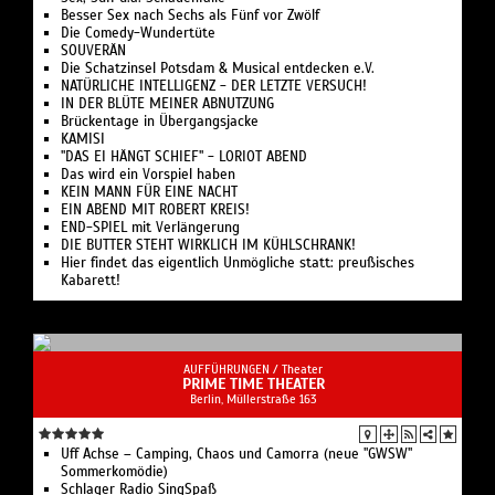
Besser Sex nach Sechs als Fünf vor Zwölf
Die Comedy-Wundertüte
SOUVERÄN
Die Schatzinsel Potsdam & Musical entdecken e.V.
NATÜRLICHE INTELLIGENZ - DER LETZTE VERSUCH!
IN DER BLÜTE MEINER ABNUTZUNG
Brückentage in Übergangsjacke
KAMISI
"DAS EI HÄNGT SCHIEF" - LORIOT ABEND
Das wird ein Vorspiel haben
KEIN MANN FÜR EINE NACHT
EIN ABEND MIT ROBERT KREIS!
END-SPIEL mit Verlängerung
DIE BUTTER STEHT WIRKLICH IM KÜHLSCHRANK!
Hier findet das eigentlich Unmögliche statt: preußisches
Kabarett!
AUFFÜHRUNGEN /
Theater
PRIME TIME THEATER
Berlin, ​Müllerstraße 163
Uff Achse – Camping, Chaos und Camorra (neue "GWSW"
Sommerkomödie)
Schlager Radio SingSpaß