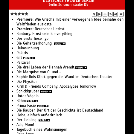
DEUTSCHES THEATER BERLIN
Berlin, Schumannstraße 13a
Premiere:
Wie Grischa mit einer verwegenen Idee beinahe den
Weltfrieden auslöste
Premiere:
Deutscher Herbst
Bunbury. Ernst sein is everything!
Der erste fiese Typ
Die Gehaltserhöhung
Heimsuchung
Polaris
Gift
Parzival
Die drei Leben der Hannah Arendt
Die Marquise von O. und –
Sophie Rois fährt gegen die Wand im Deutschen Theater
Die Physiker
Kirill & Friends Company: Apocalypse Tomorrow
Schicklgruber
Unter Vögeln
Böhm
Prima Facie
Die Räuber. Der Ort der Geschichte ist Deutschland
Liebe, einfach außerirdisch
Der Liebling
Ach, Mom!
Tagebuch eines Wahnsinnigen