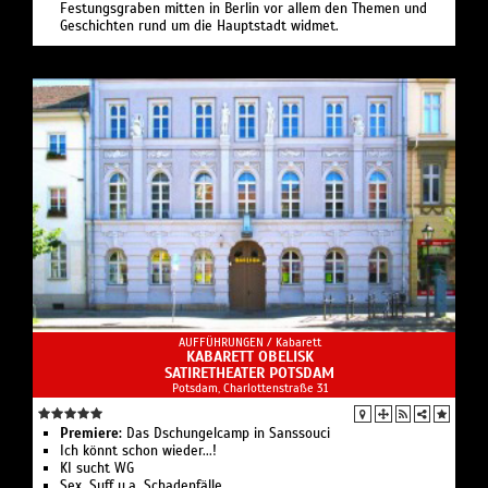
Festungsgraben mitten in Berlin vor allem den Themen und
Geschichten rund um die Hauptstadt widmet.
AUFFÜHRUNGEN /
Kabarett
KABARETT OBELISK
SATIRETHEATER POTSDAM
Potsdam, Charlottenstraße 31
Premiere:
Das Dschungelcamp in Sanssouci
Ich könnt schon wieder...!
KI sucht WG
Sex, Suff u.a. Schadenfälle