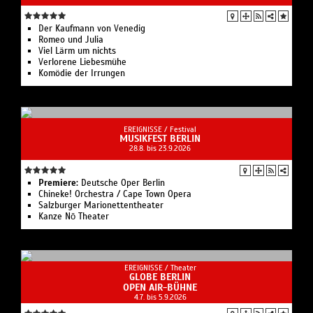
Der Kaufmann von Venedig
Romeo und Julia
Viel Lärm um nichts
Verlorene Liebesmühe
Komödie der Irrungen
EREIGNISSE /
Festival
MUSIKFEST BERLIN
28.8. bis 23.9.2026
Premiere:
Deutsche Oper Berlin
Chineke! Orchestra / Cape Town Opera
Salzburger Marionettentheater
Kanze Nō Theater
EREIGNISSE /
Theater
GLOBE BERLIN
OPEN AIR-BÜHNE
4.7. bis 5.9.2026