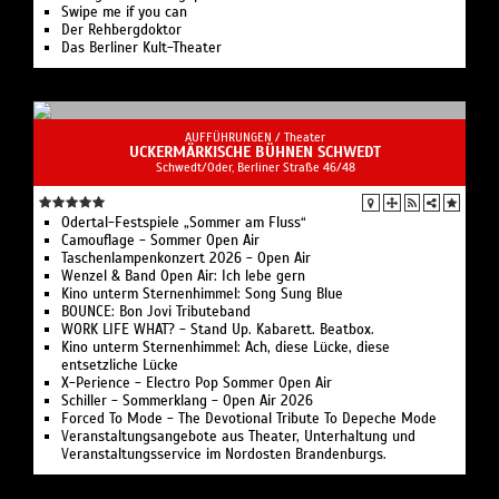
Swipe me if you can
Der Rehbergdoktor
Das Berliner Kult-Theater
AUFFÜHRUNGEN /
Theater
UCKERMÄRKISCHE BÜHNEN SCHWEDT
Schwedt/Oder, Berliner Straße 46/48
Odertal-Festspiele „Sommer am Fluss“
Camouflage - Sommer Open Air
Taschenlampenkonzert 2026 - Open Air
Wenzel & Band Open Air: Ich lebe gern
Kino unterm Sternenhimmel: Song Sung Blue
BOUNCE: Bon Jovi Tributeband
WORK LIFE WHAT? - Stand Up. Kabarett. Beatbox.
Kino unterm Sternenhimmel: Ach, diese Lücke, diese
entsetzliche Lücke
X-Perience - Electro Pop Sommer Open Air
Schiller - Sommerklang - Open Air 2026
Forced To Mode - The Devotional Tribute To Depeche Mode
Veranstaltungsangebote aus Theater, Unterhaltung und
Veranstaltungsservice im Nordosten Brandenburgs.