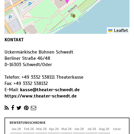
Leaflet
KONTAKT
Uckermärkische Bühnen Schwedt
Berliner Straße 46/48
D
-
16303
Schwedt/Oder
Telefon:
+49 3332 538111 Theaterkasse
Fax:
+49 3332 538132
E-Mail:
kasse@theater-schwedt.de
https://www.theater-schwedt.de
BEWERTUNGSCHRONIK
Dez 25
Jan 26
Feb 26
Mär 26
Apr 26
Mai 26
Jun 26
Jul 26
Aug 26
total