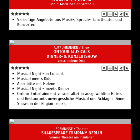
Berlin, Moriz-Seeler-Straße 1
Vielseitige Angebote aus Musik-, Sprech-, Tanztheater und
Konzerten
AUFFÜHRUNGEN /
Show
ONTOUR MUSICALS
DINNER- & KONZERTSHOW
verschiedene Orte
Musical Night - in Concert
Musical meets Kids
Aber bitte mit Helene
Musical Night - meets Dinner
OnTour Entertainment veranstaltet in ausgewählten Hotels
und Restaurants unvergessliche Musical und Schlager Dinner
Shows in der Region Leipzig.
EREIGNISSE /
Theater
SHAKESPEARE COMPANY BERLIN
Sommertheater am Insulaner