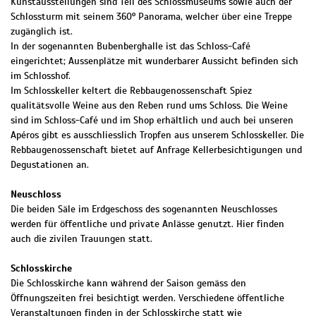
Kunstausstellungen sind Teil des Schlossmuseums sowie auch der
Schlossturm mit seinem 360° Panorama, welcher über eine Treppe
zugänglich ist.
In der sogenannten Bubenberghalle ist das Schloss-Café
eingerichtet; Aussenplätze mit wunderbarer Aussicht befinden sich
im Schlosshof.
Im Schlosskeller keltert die Rebbaugenossenschaft Spiez
qualitätsvolle Weine aus den Reben rund ums Schloss. Die Weine
sind im Schloss-Café und im Shop erhältlich und auch bei unseren
Apéros gibt es ausschliesslich Tropfen aus unserem Schlosskeller. Die
Rebbaugenossenschaft bietet auf Anfrage Kellerbesichtigungen und
Degustationen an.
Neuschloss
Die beiden Säle im Erdgeschoss des sogenannten Neuschlosses
werden für öffentliche und private Anlässe genutzt. Hier finden
auch die zivilen Trauungen statt.
Schlosskirche
Die Schlosskirche kann während der Saison gemäss den
Öffnungszeiten frei besichtigt werden. Verschiedene öffentliche
Veranstaltungen finden in der Schlosskirche statt wie