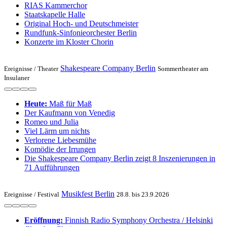
RIAS Kammerchor
Staatskapelle Halle
Original Hoch- und Deutschmeister
Rundfunk-Sinfonieorchester Berlin
Konzerte im Kloster Chorin
Shakespeare Company Berlin
Ereignisse /
Theater
Sommertheater am
Insulaner
Heute:
Maß für Maß
Der Kaufmann von Venedig
Romeo und Julia
Viel Lärm um nichts
Verlorene Liebesmühe
Komödie der Irrungen
Die Shakespeare Company Berlin zeigt 8 Inszenierungen in
71 Aufführungen
Musikfest Berlin
Ereignisse /
Festival
28.8. bis 23.9.2026
Eröffnung:
Finnish Radio Symphony Orchestra / Helsinki