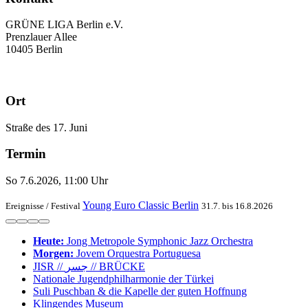
GRÜNE LIGA Berlin e.V.
Prenzlauer Allee
10405 Berlin
Ort
Straße des 17. Juni
Termin
So 7.6.2026, 11:00 Uhr
Young Euro Classic Berlin
Ereignisse /
Festival
31.7. bis 16.8.2026
Heute:
Jong Metro­pole Sym­phonic Jazz Or­chestra
Morgen:
Jovem Orques­tra Portuguesa
JISR // جسر // BRÜCKE
Nationale Jugend­philharmonie der Türkei
Suli Pusch­ban & die Ka­pelle der gu­ten Hoff­nung
Klingendes Museum