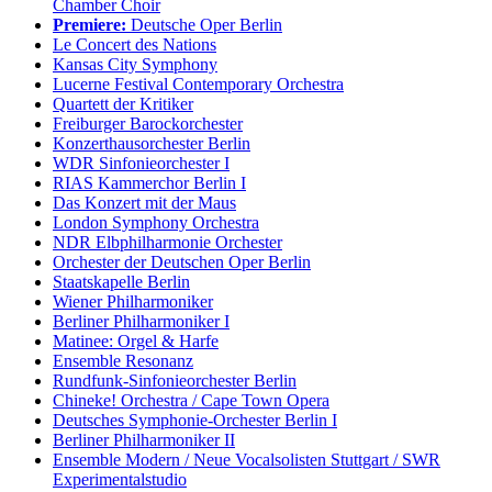
Chamber Choir
Premiere:
Deutsche Oper Berlin
Le Concert des Nations
Kansas City Symphony
Lucerne Festival Contemporary Orchestra
Quartett der Kritiker
Freiburger Barockorchester
Konzerthausorchester Berlin
WDR Sinfonieorchester I
RIAS Kammerchor Berlin I
Das Konzert mit der Maus
London Symphony Orchestra
NDR Elbphilharmonie Orchester
Orchester der Deutschen Oper Berlin
Staatskapelle Berlin
Wiener Philharmoniker
Berliner Philharmoniker I
Matinee: Orgel & Harfe
Ensemble Resonanz
Rundfunk-Sinfonieorchester Berlin
Chineke! Orchestra / Cape Town Opera
Deutsches Symphonie-Orchester Berlin I
Berliner Philharmoniker II
Ensemble Modern / Neue Vocalsolisten Stuttgart / SWR
Experimentalstudio