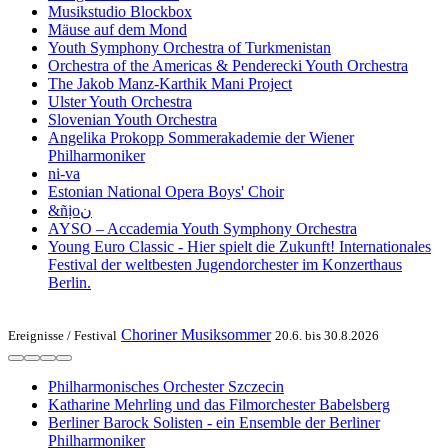
Musikstudio Blockbox
Mäuse auf dem Mond
Youth Symphony Orchestra of Turk­menistan
Or­ches­tra of the Ameri­cas & Pen­de­recki Youth Orchestra
The Jakob Manz-Karthik Mani Project
Ulster Youth Or­chestra
Slo­ve­ni­an Youth Orchestra
Angelika Pro­kopp Som­mer­akademie der Wiener
Philharmoniker
ni-va
Estonian National Opera Boys' Choir
&ñịoن
AYSO – Accademia Youth Symphony Orchestra
Young Euro Classic - Hier spielt die Zukunft! Internationales
Festival der weltbesten Jugendorchester im Konzerthaus
Berlin.
Choriner Musiksommer
Ereignisse /
Festival
20.6. bis 30.8.2026
Philharmonisches Orchester Szczecin
Katharine Mehrling und das Filmorchester Babelsberg
Berliner Barock Solisten - ein Ensemble der Berliner
Philharmoniker