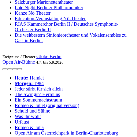
Salzburger Marionettentheater
Late Night Berliner Philharmoniker
Kanze Nō Theater
Education-Veranstaltung Nō-Theater
RIAS Kammerchor Berlin II / Deutsches Symphonie-
Orchester Berlin II
Die weltbestern Sinfonieorchester und Vokalensembles zu
Gast in Berlin.
Globe Berlin
Ereignisse /
Theater
Open Air-Bühne
4.7. bis 5.9.2026
Heute:
Hamlet
Morgen:
1984
Jeder stirbt für sich allein
The Swingin’ Hermlins
Ein Sommernachtstraum
Romeo & Juliet (original version)
Schuld und Sühne
Was Ihr wollt
Urfaust
Romeo & Julia
Open Air am Österreichpark in Berlin-Charlottenburg