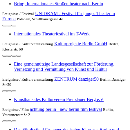
Bringt Internationales Straßentheater nach Berlin
UNIDRAM - Festival für junges Theater in
Ereignisse /
Festival
Europa
Potsdam, Schiffbauergasse 4e
Internationales Theaterfestival im T-Werk
Kulturprojekte Berlin GmbH
Ereignisse /
Kulturveranstaltung
Berlin,
Klosterstr. 68
Eine gemeinnützige Landesgesellschaft zur Förderung,
Vernetzung und Vermittlung von Kunst und Kultur
ZENTRUM danziger50
Ereignisse /
Kulturveranstaltung
Berlin, Danziger
Str.50
Kunsthaus des Kulturverein Prenzlauer Berg e.V
achtung berlin - new berlin film festival
Ereignisse /
Film
Berlin,
Veteranenstraße 21
Das Filmfestival für neues deutsches Kino aus Berlin und