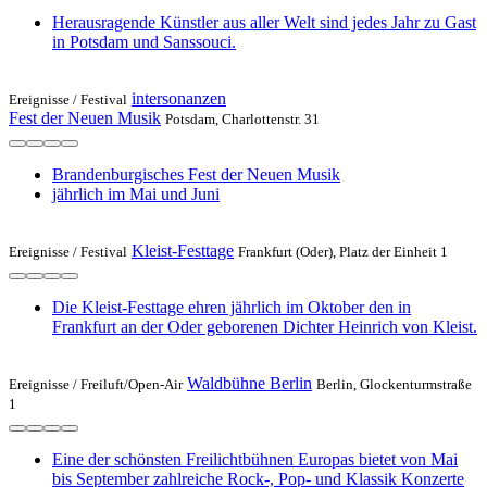
Herausragende Künstler aus aller Welt sind jedes Jahr zu Gast
in Potsdam und Sanssouci.
intersonanzen
Ereignisse /
Festival
Fest der Neuen Musik
Potsdam, Charlottenstr. 31
Brandenburgisches Fest der Neuen Musik
jährlich im Mai und Juni
Kleist-Festtage
Ereignisse /
Festival
Frankfurt (Oder), Platz der Einheit 1
Die Kleist-Festtage ehren jährlich im Oktober den in
Frankfurt an der Oder geborenen Dichter Heinrich von Kleist.
Waldbühne Berlin
Ereignisse /
Freiluft/Open-Air
Berlin, Glockenturmstraße
1
Eine der schönsten Freilichtbühnen Europas bietet von Mai
bis September zahlreiche Rock-, Pop- und Klassik Konzerte