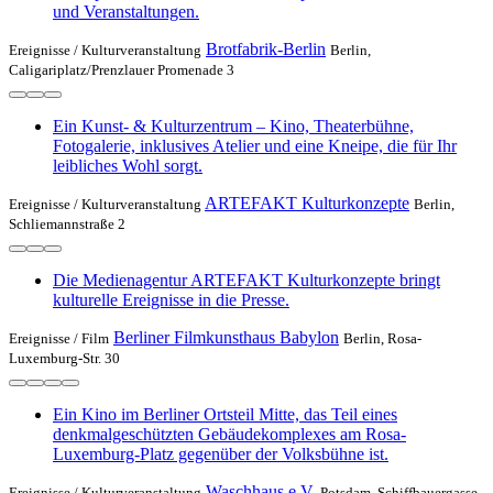
und Veranstaltungen.
Brotfabrik-Berlin
Ereignisse /
Kulturveranstaltung
Berlin,
Caligariplatz/Prenzlauer Promenade 3
Ein Kunst- & Kulturzentrum – Kino, Theaterbühne,
Fotogalerie, inklusives Atelier und eine Kneipe, die für Ihr
leibliches Wohl sorgt.
ARTEFAKT Kulturkonzepte
Ereignisse /
Kulturveranstaltung
Berlin,
Schliemannstraße 2
Die Medienagentur ARTEFAKT Kulturkonzepte bringt
kulturelle Ereignisse in die Presse.
Berliner Filmkunsthaus Babylon
Ereignisse /
Film
Berlin, Rosa-
Luxemburg-Str. 30
Ein Kino im Berliner Ortsteil Mitte, das Teil eines
denkmalgeschützten Gebäudekomplexes am Rosa-
Luxemburg-Platz gegenüber der Volksbühne ist.
Waschhaus e.V.
Ereignisse /
Kulturveranstaltung
Potsdam, Schiffbauergasse