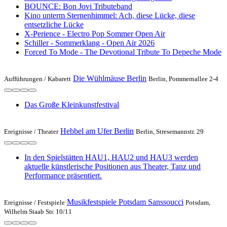
BOUNCE: Bon Jovi Tributeband
Kino unterm Sternenhimmel: Ach, diese Lücke, diese
entsetzliche Lücke
X-Perience - Electro Pop Sommer Open Air
Schiller - Sommerklang - Open Air 2026
Forced To Mode - The Devotional Tribute To Depeche Mode
Die Wühlmäuse Berlin
Aufführungen /
Kabarett
Berlin, Pommernallee 2-4
Das Große Kleinkunstfestival
Hebbel am Ufer Berlin
Ereignisse /
Theater
Berlin, Stresemannstr. 29
In den Spielstätten HAU1, HAU2 und HAU3 werden
aktuelle künstlerische Positionen aus Theater, Tanz und
Performance präsentiert.
Musikfestspiele Potsdam Sanssoucci
Ereignisse /
Festspiele
Potsdam,
Wilhelm Staab Str. 10/11