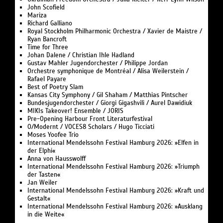
John Scofield
Mariza
Richard Galliano
Royal Stockholm Philharmonic Orchestra / Xavier de Maistre /
Ryan Bancroft
Time for Three
Johan Dalene / Christian Ihle Hadland
Gustav Mahler Jugendorchester / Philippe Jordan
Orchestre symphonique de Montréal / Alisa Weilerstein /
Rafael Payare
Best of Poetry Slam
Kansas City Symphony / Gil Shaham / Matthias Pintscher
Bundesjugendorchester / Giorgi Gigashvili / Aurel Dawidiuk
MIKIs Takeover! Ensemble / JORIS
Pre-Opening Harbour Front Literaturfestival
O/Modernt / VOCES8 Scholars / Hugo Ticciati
Moses Yoofee Trio
International Mendelssohn Festival Hamburg 2026: »Elfen in
der Elphi«
Anna von Hausswolff
International Mendelssohn Festival Hamburg 2026: »Triumph
der Tasten«
Jan Weiler
International Mendelssohn Festival Hamburg 2026: »Kraft und
Gestalt«
International Mendelssohn Festival Hamburg 2026: »Ausklang
in die Weite«